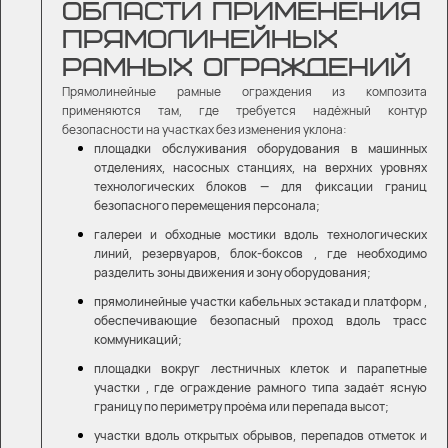
ОБЛАСТИ ПРИМЕНЕНИЯ
ПРЯМОЛИНЕЙНЫХ
РАМНЫХ ОГРАЖДЕНИЙ
Прямолинейные рамные ограждения из композита
применяются там, где требуется надёжный контур
безопасности на участках без изменения уклона:
площадки обслуживания оборудования в машинных
отделениях, насосных станциях, на верхних уровнях
технологических блоков — для фиксации границ
безопасного перемещения персонала;
галереи и обходные мостики вдоль технологических
линий, резервуаров, блок-боксов , где необходимо
разделить зоны движения и зону оборудования;
прямолинейные участки кабельных эстакад и платформ ,
обеспечивающие безопасный проход вдоль трасс
коммуникаций;
площадки вокруг лестничных клеток и парапетные
участки , где ограждение рамного типа задаёт ясную
границу по периметру проёма или перепада высот;
участки вдоль открытых обрывов, перепадов отметок и