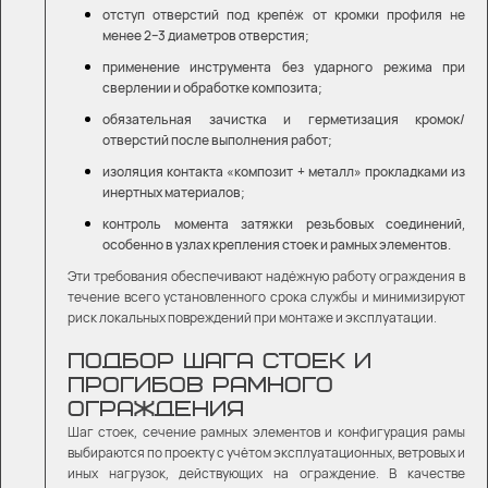
отступ отверстий под крепёж от кромки профиля не
менее 2–3 диаметров отверстия;
применение инструмента без ударного режима при
сверлении и обработке композита;
обязательная зачистка и герметизация кромок/
отверстий после выполнения работ;
изоляция контакта «композит + металл» прокладками из
инертных материалов;
контроль момента затяжки резьбовых соединений,
особенно в узлах крепления стоек и рамных элементов.
Эти требования обеспечивают надёжную работу ограждения в
течение всего установленного срока службы и минимизируют
риск локальных повреждений при монтаже и эксплуатации.
ПОДБОР ШАГА СТОЕК И
ПРОГИБОВ РАМНОГО
ОГРАЖДЕНИЯ
Шаг стоек, сечение рамных элементов и конфигурация рамы
выбираются по проекту с учётом эксплуатационных, ветровых и
иных нагрузок, действующих на ограждение. В качестве