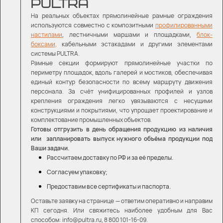
PULTRA
На реальных объектах прямолинейные рамные ограждения
используются совместно с композитными
профилированными
настилами
, лестничными маршами и площадками
,
блок-
боксами,
кабельными эстакадами
и другими элементами
системы PULTRA.
Рамные секции формируют прямолинейные участки по
периметру площадок, вдоль галерей и мостиков, обеспечивая
единый контур безопасности по всему маршруту движения
персонала. За счёт унифицированных профилей и узлов
крепления ограждения легко увязываются с несущими
конструкциями и покрытиями, что упрощает проектирование и
комплектование промышленных объектов.
Готовы отгрузить в день обращения продукцию из наличия
или запланировать выпуск нужного объёма продукции под
Ваши задачи.
Рассчитаем доставку по РФ и за её пределы.
Согласуем упаковку;
Предоставим все сертификаты и паспорта.
Оставьте заявку на странице — ответим оперативно и направим
КП сегодня. Или свяжитесь наиболее удобным для Вас
способом: info@pultra.ru, 8 800 101-16-09.