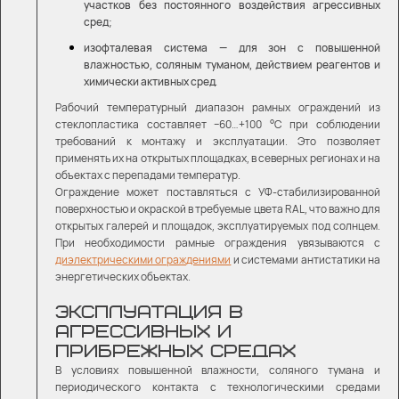
участков без постоянного воздействия агрессивных
сред;
изофталевая система — для зон с повышенной
влажностью, соляным туманом, действием реагентов и
химически активных сред.
Рабочий температурный диапазон рамных ограждений из
стеклопластика составляет −60…+100 °C при соблюдении
требований к монтажу и эксплуатации. Это позволяет
применять их на открытых площадках, в северных регионах и на
объектах с перепадами температур.
Ограждение может поставляться с УФ-стабилизированной
поверхностью и окраской в требуемые цвета RAL, что важно для
открытых галерей и площадок, эксплуатируемых под солнцем.
При необходимости рамные ограждения увязываются с
диэлектрическими ограждениями
и системами антистатики на
энергетических объектах.
ЭКСПЛУАТАЦИЯ В
АГРЕССИВНЫХ И
ПРИБРЕЖНЫХ СРЕДАХ
В условиях повышенной влажности, соляного тумана и
периодического контакта с технологическими средами