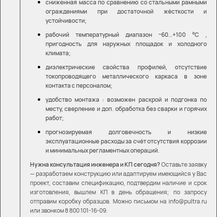
сниженная масса по сравнению со стальными рамными
ограждениями при достаточной жёсткости и
устойчивости;
рабочий температурный диапазон −60…+100 °C ,
пригодность для наружных площадок и холодного
климата;
диэлектрические свойства профилей, отсутствие
токопроводящего металлического каркаса в зоне
контакта с персоналом;
удобство монтажа : возможен раскрой и подгонка по
месту, сверление и доп. обработка без сварки и горячих
работ;
прогнозируемая долговечность и низкие
эксплуатационные расходы за счёт отсутствия коррозии
и минимальных регламентных операций.
Нужна консультация инженера и КП сегодня?
Оставьте заявку
— разработаем конструкцию или адаптируем имеющийся у Вас
проект, составим спецификацию, подтвердим наличие и срок
изготовления, вышлем КП в день обращения; по запросу
отправим коробку образцов. Можно письмом на info@pultra.ru
или звонком 8 800 101-16-09.