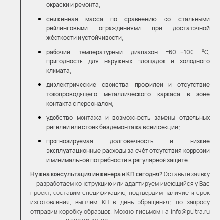
окраски и ремонта;
сниженная масса по сравнению со стальными
рейлинговыми ограждениями при достаточной
жёсткости и устойчивости;
рабочий температурный диапазон −60…+100 °C,
пригодность для наружных площадок и холодного
климата;
диэлектрические свойства профилей и отсутствие
токопроводящего металлического каркаса в зоне
контакта с персоналом;
удобство монтажа и возможность замены отдельных
ригелей или стоек без демонтажа всей секции;
прогнозируемая долговечность и низкие
эксплуатационные расходы за счёт отсутствия коррозии
и минимальной потребности в регулярной защите.
Нужна консультация инженера и КП сегодня?
Оставьте заявку
— разработаем конструкцию или адаптируем имеющийся у Вас
проект, составим спецификацию, подтвердим наличие и срок
изготовления, вышлем КП в день обращения; по запросу
отправим коробку образцов. Можно письмом на info@pultra.ru