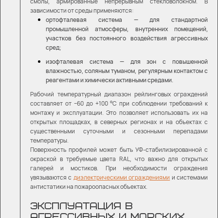
смолы, армированные непрерывным стекловолокном. В
зависимости от среды применяются:
ортофталевая система — для стандартной
промышленной атмосферы, внутренних помещений,
участков без постоянного воздействия агрессивных
сред;
изофталевая система — для зон с повышенной
влажностью, соляным туманом, регулярным контактом с
реагентами и химически активными средами.
Рабочий температурный диапазон рейлинговых ограждений
составляет от −60 до +100 °C при соблюдении требований к
монтажу и эксплуатации. Это позволяет использовать их на
открытых площадках, в северных регионах и на объектах с
существенными суточными и сезонными перепадами
температуры.
Поверхность профилей может быть УФ-стабилизированной с
окраской в требуемые цвета RAL, что важно для открытых
галерей и мостиков. При необходимости ограждения
увязываются с
диэлектрическими ограждениями
и системами
антистатики на пожароопасных объектах.
ЭКСПЛУАТАЦИЯ В
АГРЕССИВНЫХ И МОРСКИХ