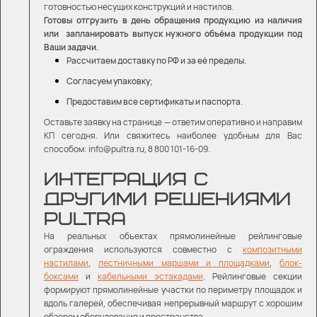
готовностью несущих конструкций и настилов.
Готовы отгрузить в день обращения продукцию из наличия
или запланировать выпуск нужного объёма продукции под
Ваши задачи.
Рассчитаем доставку по РФ и за её пределы.
Согласуем упаковку;
Предоставим все сертификаты и паспорта.
Оставьте заявку на странице — ответим оперативно и направим
КП сегодня. Или свяжитесь наиболее удобным для Вас
способом: info@pultra.ru, 8 800 101-16-09.
ИНТЕГРАЦИЯ С
ДРУГИМИ РЕШЕНИЯМИ
PULTRA
На реальных объектах прямолинейные рейлинговые
ограждения используются совместно с
композитными
настилами
,
лестничными маршами и площадками
,
блок-
боксами
и
кабельными эстакадами
. Рейлинговые секции
формируют прямолинейные участки по периметру площадок и
вдоль галерей, обеспечивая непрерывный маршрут с хорошим
обзором оборудования и пространства.