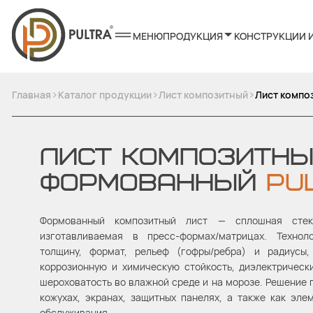
МЕНЮ
ПРОДУКЦИЯ
КОНСТРУКЦИИ 
>
>
>
Главная
Каталог продукции
Лист композитный
Лист компо
ЛИСТ КОМПОЗИТН
ФОРМОВАННЫЙ
PU
Формованный композитный лист — сплошная стекл
изготавливаемая в пресс-формах/матрицах. Технол
толщину, формат, рельеф (гофры/ребра) и радиусы,
коррозионную и химическую стойкость, диэлектрическ
шероховатость во влажной среде и на морозе. Решение 
кожухах, экранах, защитных панелях, а также как эле
обслуживания.