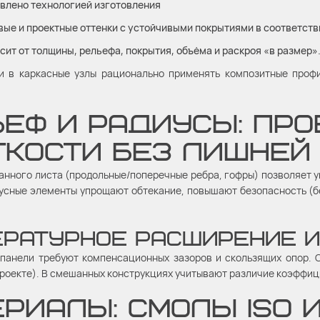
овлено технологией изготовления
вые и проектные оттенки с устойчивыми покрытиями в соответств
сит от толщины, рельефа, покрытия, объёма и раскроя «в размер»
и в каркасные узлы рационально применять композитные про
ЬЕФ И РАДИУСЫ: ПР
ТКОСТИ БЕЗ ЛИШНЕЙ
нного листа (продольные/поперечные ребра, гофры) позволяет у
усные элементы упрощают обтекание, повышают безопасность (б
ЕРАТУРНОЕ РАСШИРЕНИЕ 
панели требуют компенсационных зазоров и скользящих опор. О
проекте). В смешанных конструкциях учитывают различие коэффи
РИАЛЫ: СМОЛЫ ISO 