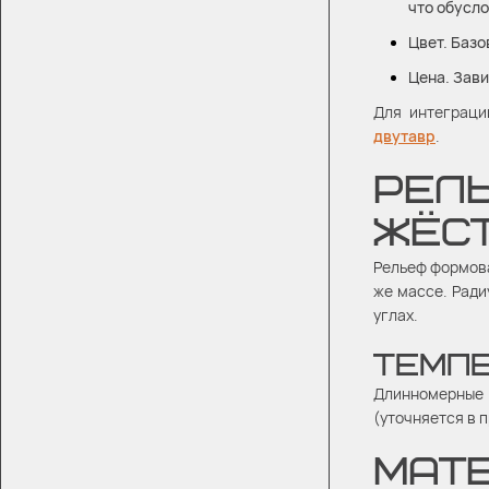
что обусл
Цвет. Базо
Цена. Зави
Для интеграци
двутавр
.
РЕЛ
ЖЁС
Рельеф формова
же массе. Ради
углах.
ТЕМП
Длинномерные 
(уточняется в 
МАТЕ