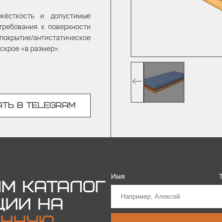
жёсткость и допустимые
требования к поверхности
крытие/антистатическое
аскрое «в размер».
ТЬ В TELEGRAM
Имя
М КАТАЛОГ
ЦИИ НА