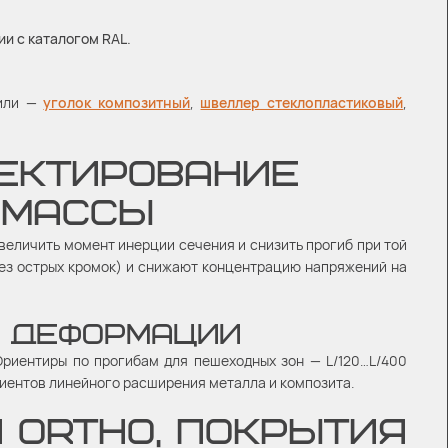
ии с каталогом RAL.
.
фили —
уголок композитный
,
швеллер стеклопластиковый
,
ОЕКТИРОВАНИЕ
 МАССЫ
величить момент инерции сечения и снизить прогиб при той
ез острых кромок) и снижают концентрацию напряжений на
И ДЕФОРМАЦИИ
риентиры по прогибам для пешеходных зон — L/120…L/400
циентов линейного расширения металла и композита.
И ORTHO, ПОКРЫТИЯ