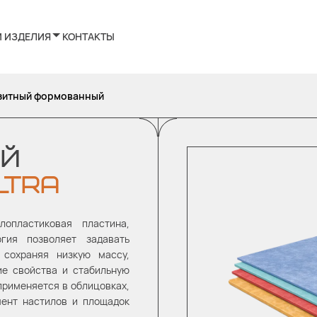
И ИЗДЕЛИЯ
КОНТАКТЫ
зитный формованный
ЫЙ
LTRA
опластиковая пластина,
огия позволяет задавать
 сохраняя низкую массу,
ие свойства и стабильную
применяется в облицовках,
мент настилов и площадок