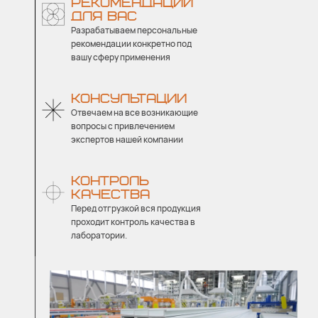
РЕКОМЕНДАЦИИ
ДЛЯ ВАС
Разрабатываем персональные
рекомендации конкретно под
вашу сферу применения
КОНСУЛЬТАЦИИ
Отвечаем на все возникающие
вопросы с привлечением
экспертов нашей компании
КОНТРОЛЬ
КАЧЕСТВА
Перед отгрузкой вся продукция
проходит контроль качества в
лаборатории.