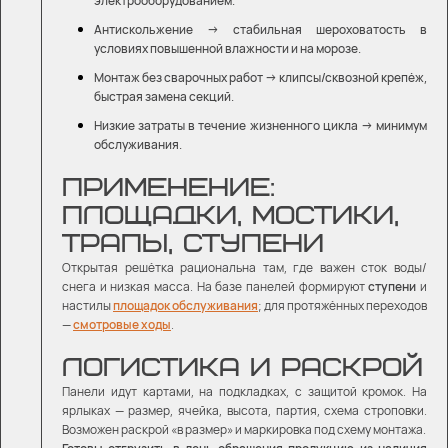
электрооборудованием.
Антискольжение → стабильная шероховатость в
условиях повышенной влажности и на морозе.
Монтаж без сварочных работ → клипсы/сквозной крепёж,
быстрая замена секций.
Низкие затраты в течение жизненного цикла → минимум
обслуживания.
ПРИМЕНЕНИЕ:
ПЛОЩАДКИ, МОСТИКИ,
ТРАПЫ, СТУПЕНИ
Открытая решётка рациональна там, где важен сток воды/
снега и низкая масса. На базе панелей формируют
ступени
и
настилы
площадок обслуживания
; для протяжённых переходов
—
смотровые ходы
.
ЛОГИСТИКА И РАСКРОЙ
Панели идут картами, на подкладках, с защитой кромок. На
ярлыках — размер, ячейка, высота, партия, схема строповки.
Возможен раскрой «в размер» и маркировка под схему монтажа.