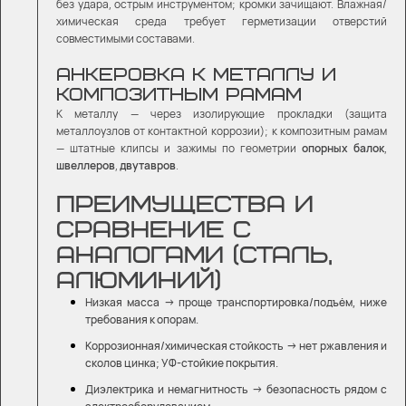
без удара, острым инструментом; кромки зачищают. Влажная/
химическая среда требует герметизации отверстий
совместимыми составами.
АНКЕРОВКА К МЕТАЛЛУ И
КОМПОЗИТНЫМ РАМАМ
К металлу — через изолирующие прокладки (защита
металлоузлов от контактной коррозии); к композитным рамам
— штатные клипсы и зажимы по геометрии
опорных балок
,
швеллеров
,
двутавров
.
ПРЕИМУЩЕСТВА И
СРАВНЕНИЕ С
АНАЛОГАМИ (СТАЛЬ,
АЛЮМИНИЙ)
Низкая масса → проще транспортировка/подъём, ниже
требования к опорам.
Коррозионная/химическая стойкость → нет ржавления и
сколов цинка; УФ-стойкие покрытия.
Диэлектрика и немагнитность → безопасность рядом с