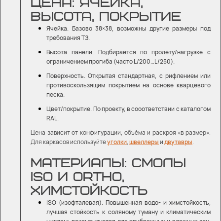
ЦЕНА: ЯЧЕЙКА,
ВЫСОТА, ПОКРЫТИЕ
Ячейка. Базово 38×38, возможны другие размеры под
требования ТЗ.
Высота панели. Подбирается по пролёту/нагрузке с
ограничением прогиба (часто L/200…L/250).
Поверхность. Открытая стандартная, с рифлением или
противоскользящим покрытием на основе кварцевого
песка.
Цвет/покрытие. По проекту, в сооответствии с каталогом
RAL.
Цена зависит от конфигурации, объёма и раскроя «в размер».
Для каркасов используйте
уголки
,
швеллеры
и
двутавры
.
МАТЕРИАЛЫ: СМОЛЫ
ISO И ORTHO,
ХИМСТОЙКОСТЬ
ISO (изофталевая). Повышенная водо- и химстойкость,
лучшая стойкость к соляному туману и климатическим