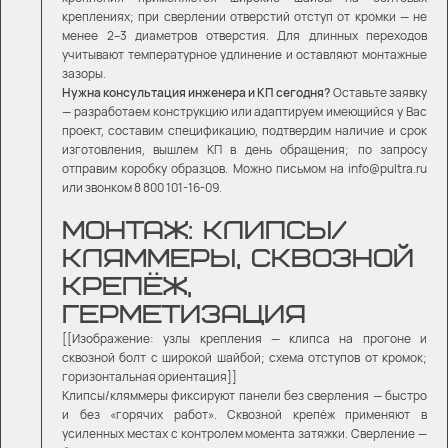
креплениях; при сверлении отверстий отступ от кромки — не
менее 2–3 диаметров отверстия. Для длинных переходов
учитывают температурное удлинение и оставляют монтажные
зазоры.
Нужна консультация инженера и КП сегодня?
Оставьте заявку
— разработаем конструкцию или адаптируем имеющийся у Вас
проект, составим спецификацию, подтвердим наличие и срок
изготовления, вышлем КП в день обращения; по запросу
отправим коробку образцов. Можно письмом на info@pultra.ru
или звонком 8 800 101-16-09.
МОНТАЖ: КЛИПСЫ/
КЛЯММЕРЫ, СКВОЗНОЙ
КРЕПЁЖ,
ГЕРМЕТИЗАЦИЯ
[[Изображение: узлы крепления — клипса на прогоне и
сквозной болт с широкой шайбой; схема отступов от кромок;
горизонтальная ориентация]]
Клипсы/кляммеры фиксируют панели без сверления — быстро
и без «горячих работ». Сквозной крепёж применяют в
усиленных местах с контролем момента затяжки. Сверление —