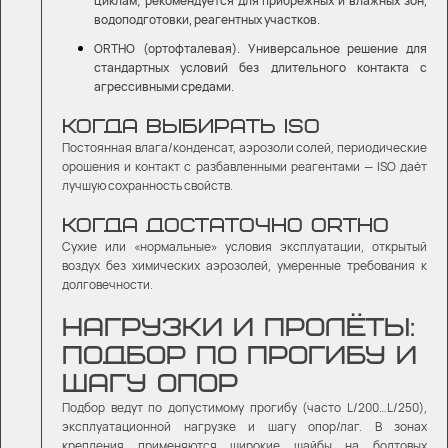
циклам; рекомендуется для прибрежных и влажных зон,
водоподготовки, реагентных участков.
ORTHO (ортофталевая). Универсальное решение для
стандартных условий без длительного контакта с
агрессивными средами.
КОГДА ВЫБИРАТЬ ISO
Постоянная влага/конденсат, аэрозоли солей, периодические
орошения и контакт с разбавленными реагентами — ISO даёт
лучшую сохранность свойств.
КОГДА ДОСТАТОЧНО ORTHO
Сухие или «нормальные» условия эксплуатации, открытый
воздух без химических аэрозолей, умеренные требования к
долговечности.
НАГРУЗКИ И ПРОЛЁТЫ:
ПОДБОР ПО ПРОГИБУ И
ШАГУ ОПОР
Подбор ведут по допустимому прогибу (часто L/200…L/250),
эксплуатационной нагрузке и шагу опор/лаг. В зонах
крепления применяются широкие шайбы на болтовых