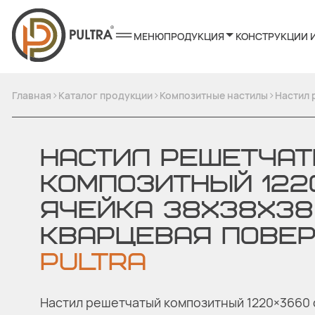
МЕНЮ
ПРОДУКЦИЯ
КОНСТРУКЦИИ 
>
>
>
Главная
Каталог продукции
Композитные настилы
Настил 
НАСТИЛ РЕШЕТЧА
КОМПОЗИТНЫЙ 122
ЯЧЕЙКА 38Х38Х38 
КВАРЦЕВАЯ ПОВЕ
PULTRA
Настил решетчатый композитный 1220×3660 