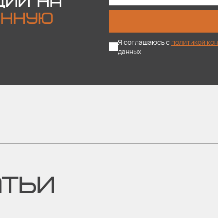
ЦИИ НА
ОННУЮ
Я соглашаюсь с
политикой ко
данных
АТЬИ