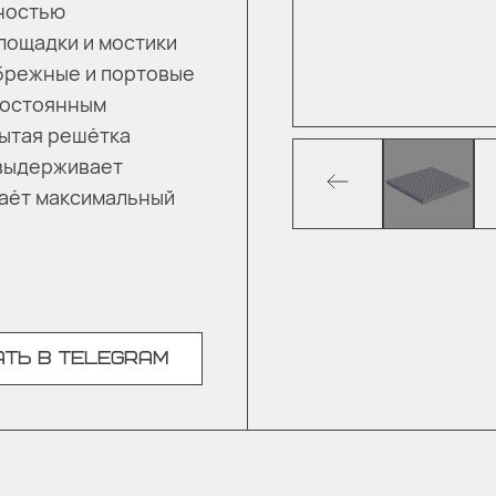
хностью
лощадки и мостики
ибрежные и портовые
 постоянным
рытая решётка
 выдерживает
даёт максимальный
ТЬ В TELEGRAM