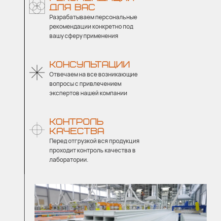
ДЛЯ ВАС
Разрабатываем персональные
рекомендации конкретно под
вашу сферу применения
КОНСУЛЬТАЦИИ
Отвечаем на все возникающие
вопросы с привлечением
экспертов нашей компании
КОНТРОЛЬ
КАЧЕСТВА
Перед отгрузкой вся продукция
проходит контроль качества в
лаборатории.