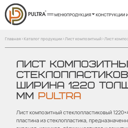
МЕНЮ
ПРОДУКЦИЯ
КОНСТРУКЦИИ 
>
>
>
Главная
Каталог продукции
Лист композитный
Лист компо
ЛИСТ КОМПОЗИТН
СТЕКЛОПЛАСТИКО
ШИРИНА 1220 ТОЛ
ММ
PULTRA
Лист композитный стеклопластиковый 1220×
пластина из стеклопластика, предназначенн