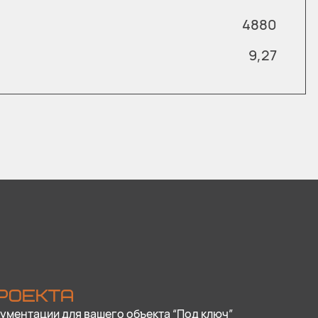
4880
9,27
РОЕКТА
ументации для вашего объекта “Под ключ”