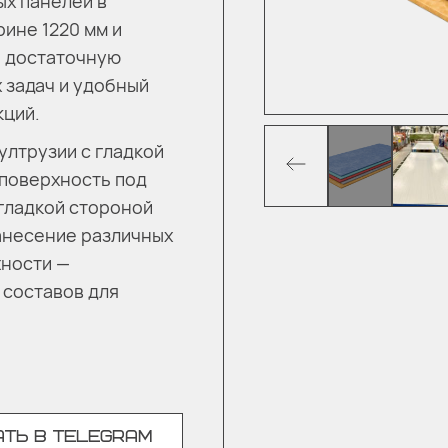
ых панелей в
ине 1220 мм и
, достаточную
 задач и удобный
кций.
ултрузии с гладкой
 поверхность под
гладкой стороной
нанесение различных
хности —
 составов для
ТЬ В TELEGRAM