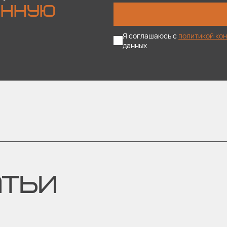
ОННУЮ
Я соглашаюсь с
политикой ко
данных
АТЬИ